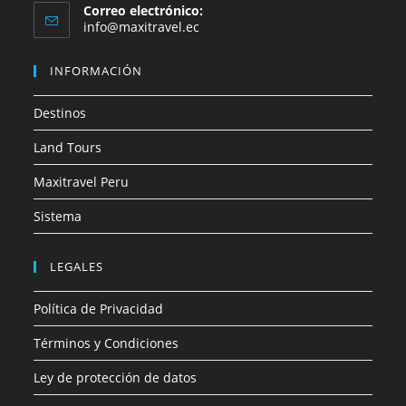
Correo electrónico:
Se
info@maxitravel.ec
abre
en
INFORMACIÓN
tu
aplicación
Destinos
Land Tours
Maxitravel Peru
Sistema
LEGALES
Política de Privacidad
Términos y Condiciones
Ley de protección de datos