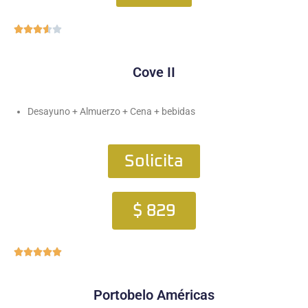





Cove II
Desayuno + Almuerzo + Cena + bebidas
Solicita
$ 829





Portobelo Américas