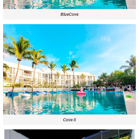
BlueCove
Cove II