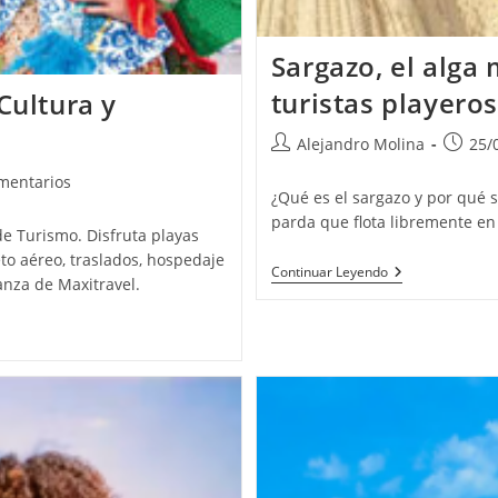
Sargazo, el alga
turistas playeros
Cultura y
Autor
Publica
Alejandro Molina
25/
de
de
ios
mentarios
la
la
¿Qué es el sargazo y por qué s
entrada:
entrada
parda que flota libremente en 
e Turismo. Disfruta playas
to aéreo, traslados, hospedaje
Sargazo,
Continuar Leyendo
anza de Maxitravel.
El
Alga
Marina
Que
Provoca
Rechazo
En
Los
Turistas
Playeros.