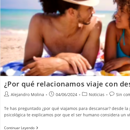
¿Por qué relacionamos viaje con d
Autor
Publicación
Categoría
Comentari
Alejandro Molina
04/06/2024
Noticias
Sin co
de
de
de
de
la
la
la
la
Te has preguntado ¿por qué viajamos para descansar? desde la 
entrada:
entrada:
entrada:
entrada:
psicológica te explicamos por que el ser humano considera un 
¿Por
Continuar Leyendo