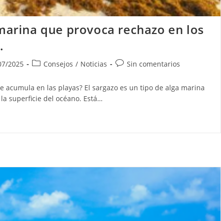
 marina que provoca rechazo en los
.
ción
Categoría
Comentarios
07/2025
Consejos
/
Noticias
Sin comentarios
de
de
la
la
e acumula en las playas? El sargazo es un tipo de alga marina
:
entrada:
entrada:
la superficie del océano. Está…