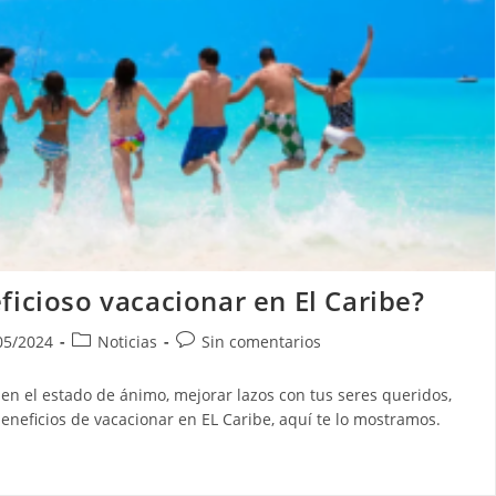
ficioso vacacionar en El Caribe?
ción
Categoría
Comentarios
05/2024
Noticias
Sin comentarios
de
de
la
la
en el estado de ánimo, mejorar lazos con tus seres queridos,
:
entrada:
entrada:
eneficios de vacacionar en EL Caribe, aquí te lo mostramos.