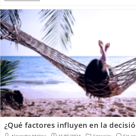
Qué
Relacionamos
Viaje
Con
Descanso?
¿Qué factores influyen en la decisió
Autor
Publicación
Categoría
Comentar