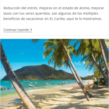
de
entrada:
entrada:
entrada:
la
Reducción del estrés, mejoras en el estado de ánimo, mejorar
entrada:
lazos con tus seres queridos, son algunos de los múltiples
beneficios de vacacionar en EL Caribe, aquí te lo mostramos.
¿Por
Continuar Leyendo
Qué
Es
Beneficioso
Vacacionar
En
El
Caribe?