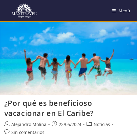
Saltar
Menú
al
contenido
¿Por qué es beneficioso
vacacionar en El Caribe?
Autor
Publicación
Categoría
Alejandro Molina
22/05/2024
Noticias
de
de
de
Comentarios
Sin comentarios
la
la
la