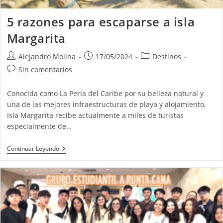
5 razones para escaparse a isla
Margarita
Autor
Publicación
Categoría
Alejandro Molina
17/05/2024
Destinos
de
de
de
Comentarios
Sin comentarios
la
la
la
de
entrada:
entrada:
entrada:
la
Conocida como La Perla del Caribe por su belleza natural y
entrada:
una de las mejores infraestructuras de playa y alojamiento,
Isla Margarita recibe actualmente a miles de turistas
especialmente de…
5
Continuar Leyendo
Razones
Para
Escaparse
A
Isla
Margarita