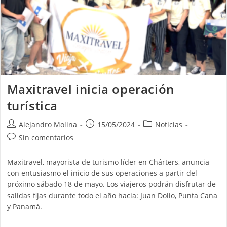
Maxitravel inicia operación
turística
Autor
Publicación
Categoría
Alejandro Molina
15/05/2024
Noticias
de
de
de
Comentarios
Sin comentarios
la
la
la
de
entrada:
entrada:
entrada:
la
Maxitravel, mayorista de turismo líder en Chárters, anuncia
entrada:
con entusiasmo el inicio de sus operaciones a partir del
próximo sábado 18 de mayo. Los viajeros podrán disfrutar de
salidas fijas durante todo el año hacia: Juan Dolio, Punta Cana
y Panamá.