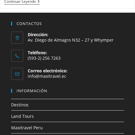
Maxitravel
Continuar Leyendo
Inicia
Operación
Turística
CONTACTOS
Dirección:
Av. Diego de Almagro N32 – 27 y Whymper
Teléfono:
(593-2) 256 7263
Correo electrónico:
Se
info@maxitravel.ec
abre
en
INFORMACIÓN
tu
aplicación
Destinos
Land Tours
Maxitravel Peru