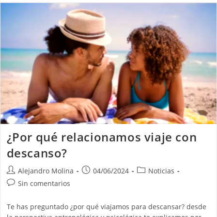
Marina
Que
Provoca
Rechazo
En
Los
Turistas
Playeros.
¿Por qué relacionamos viaje con
descanso?
Autor
Publicación
Categoría
Alejandro Molina
04/06/2024
Noticias
de
de
de
Comentarios
Sin comentarios
la
la
la
de
entrada:
entrada:
entrada:
la
Te has preguntado ¿por qué viajamos para descansar? desde
entrada: