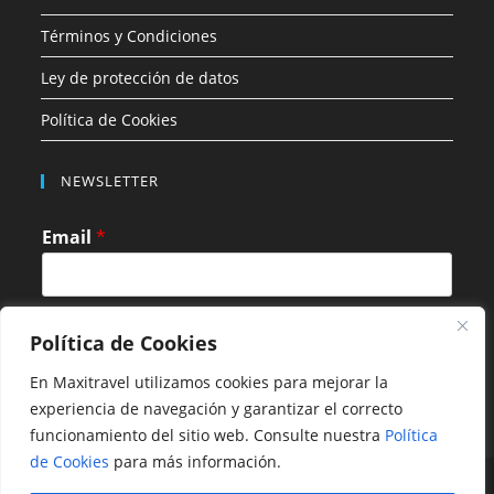
Términos y Condiciones
Ley de protección de datos
Política de Cookies
NEWSLETTER
Email
*
Política de Cookies
SUBMIT
En Maxitravel utilizamos cookies para mejorar la
experiencia de navegación y garantizar el correcto
funcionamiento del sitio web. Consulte nuestra
Política
de Cookies
para más información.
Copyright 2025 - Marketing Maxitravel