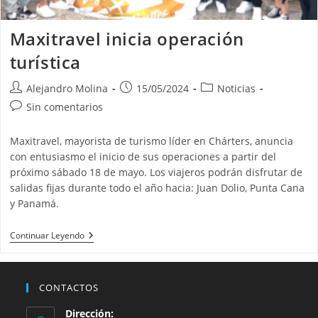
Maxitravel inicia operación
turística
Autor
Publicación
Categoría
Alejandro Molina
15/05/2024
Noticias
de
de
de
Comentarios
Sin comentarios
la
la
la
de
entrada:
entrada:
entrada:
la
Maxitravel, mayorista de turismo líder en Chárters, anuncia
entrada:
con entusiasmo el inicio de sus operaciones a partir del
próximo sábado 18 de mayo. Los viajeros podrán disfrutar de
salidas fijas durante todo el año hacia: Juan Dolio, Punta Cana
y Panamá.
Maxitravel
Continuar Leyendo
Inicia
Operación
Turística
CONTACTOS
Dirección: