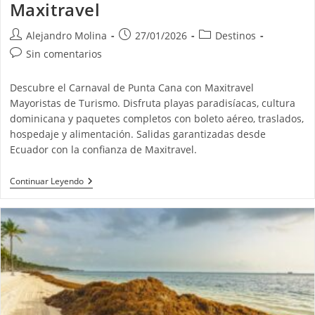
Maxitravel
Autor
Publicación
Categoría
Alejandro Molina
27/01/2026
Destinos
de
de
de
Comentarios
Sin comentarios
la
la
la
de
entrada:
entrada:
entrada:
la
Descubre el Carnaval de Punta Cana con Maxitravel
entrada:
Mayoristas de Turismo. Disfruta playas paradisíacas, cultura
dominicana y paquetes completos con boleto aéreo, traslados,
hospedaje y alimentación. Salidas garantizadas desde
Ecuador con la confianza de Maxitravel.
Carnaval
Continuar Leyendo
De
Punta
Cana:
Tradición,
Cultura
Y
Turismo
Con
Maxitravel