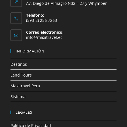
Av. Diego de Almagro N32 – 27 y Whymper
Teléfono:
(593-2) 256 7263
Correo electrónico:
Se
info@maxitravel.ec
abre
en
INFORMACIÓN
tu
aplicación
Destinos
Land Tours
Maxitravel Peru
Sistema
LEGALES
Política de Privacidad