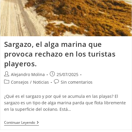
Sargazo, el alga marina que
provoca rechazo en los turistas
playeros.
Autor
Publicación
Alejandro Molina
25/07/2025
de
de
Categoría
Comentarios
Consejos
/
Noticias
Sin comentarios
la
la
de
de
entrada:
entrada:
la
la
¿Qué es el sargazo y por qué se acumula en las playas? El
entrada:
entrada:
sargazo es un tipo de alga marina parda que flota libremente
en la superficie del océano. Está…
Sargazo,
Continuar Leyendo
El
Alga