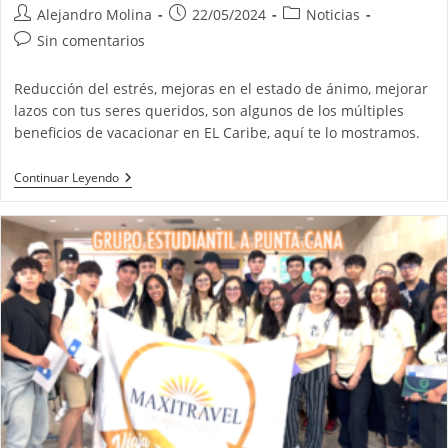
Autor
Publicación
Categoría
Alejandro Molina
22/05/2024
Noticias
de
de
de
Comentarios
Sin comentarios
la
la
la
de
entrada:
entrada:
entrada:
la
Reducción del estrés, mejoras en el estado de ánimo, mejorar
entrada:
lazos con tus seres queridos, son algunos de los múltiples
beneficios de vacacionar en EL Caribe, aquí te lo mostramos.
¿Por
Continuar Leyendo
Qué
Es
Beneficioso
Vacacionar
En
El
Caribe?